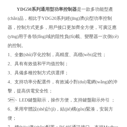
YDG50系列通用型功率控制器
是一款多功能型產
(chǎn)品，相比于YDG20系列經(jīng)濟(jì)型功率控制
器，控制方式更多，用戶接口更加齊全方便，可廣泛應
(yīng)用于各領(lǐng)域的阻性負(fù)載、變壓器一次側(cè)
的控制。
1、全數(shù)字化控制，高精度、高穩(wěn)定性；
2、具有有效值和平均值控制；
3、具備多種控制方式供選擇；
4、支持功率分配選件，有效減小對(duì)電網(wǎng)的沖
擊，提高供電安全性；
5、LED鍵盤顯示，操作方便，支持鍵盤顯示外引 ；
6、釆用窄體設(shè)計(jì)，結(jié)構(gòu)緊湊，安裝方
便；