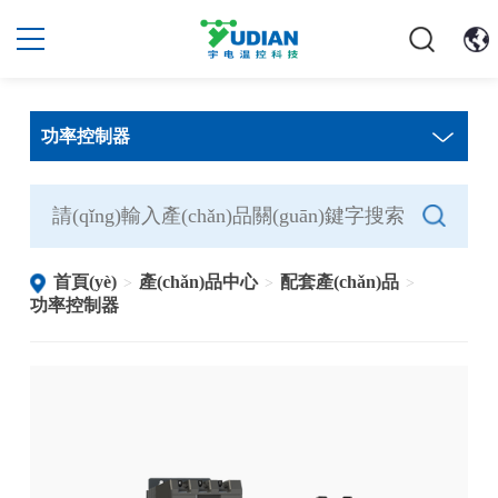
功率控制器
首頁(yè)
產(chǎn)品中心
配套產(chǎn)品
>
>
>
功率控制器