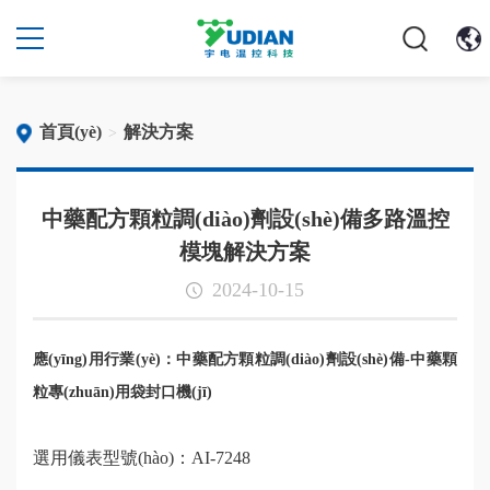
首頁(yè)
解決方案
>
中藥配方顆粒調(diào)劑設(shè)備多路溫控
模塊解決方案
2024-10-15
應(yīng)用行業(yè)：中藥配方顆粒調(diào)劑設(shè)備-中藥顆
粒專(zhuān)用袋封口機(jī)
選用儀表型號(hào)：AI-7248