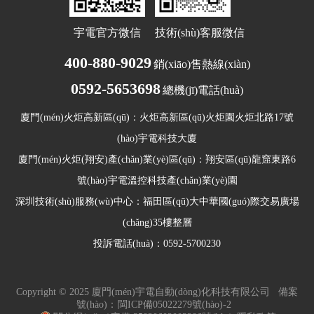
宇電官方微信
技術(shù)客服微信
400-880-9029
銷(xiāo)售熱線(xiàn)
0592-5653698
總機(jī)電話(huà)
廈門(mén)火炬高新區(qū)：火炬高新區(qū)火炬園火炬北路17號
(hào)宇電科技大廈
廈門(mén)火炬(翔安)產(chǎn)業(yè)區(qū)：翔安區(qū)龍窟東路6
號(hào)宇電溫控科技產(chǎn)業(yè)園
深圳技術(shù)服務(wù)中心：福田區(qū)大中華國(guó)際交易廣場
(chǎng)35樓整層
投訴電話(huà)：0592-5700230
Copyright © 2025 廈門(mén)宇電自動(dòng)化科技有限公司 備案
號(hào)：
閩ICP備05022279號(hào)-2